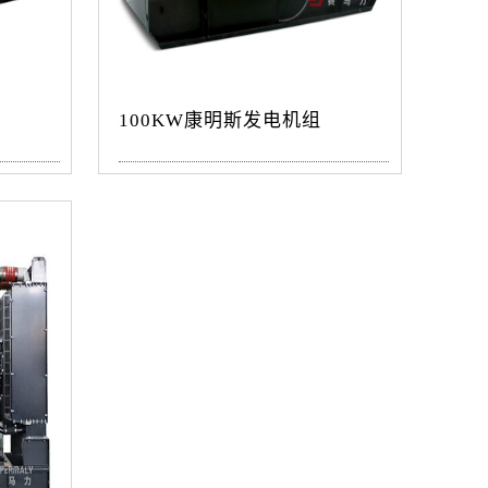
100KW康明斯发电机组