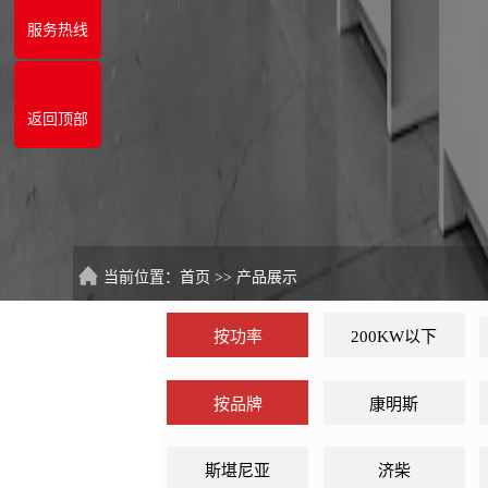
服务热线
返回顶部
当前位置：
首页
>>
产品展示
按功率
200KW以下
按品牌
康明斯
斯堪尼亚
济柴