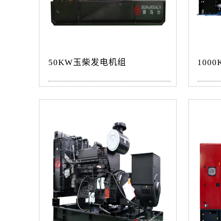
50KW玉柴发电机组
100