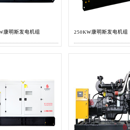
KW康明斯发电机组
250KW康明斯发电机组