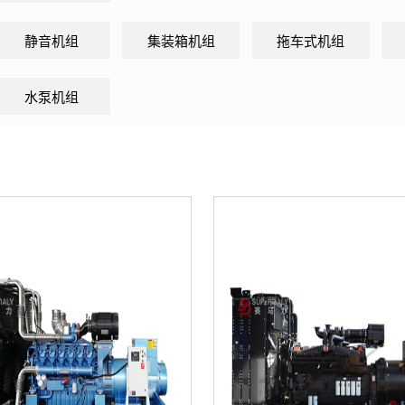
静音机组
集装箱机组
拖车式机组
水泵机组