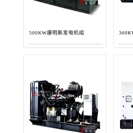
500KW康明斯发电机组
360