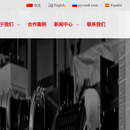
English
русский язык
Español
中文
于我们
合作案例
新闻中心
联系我们