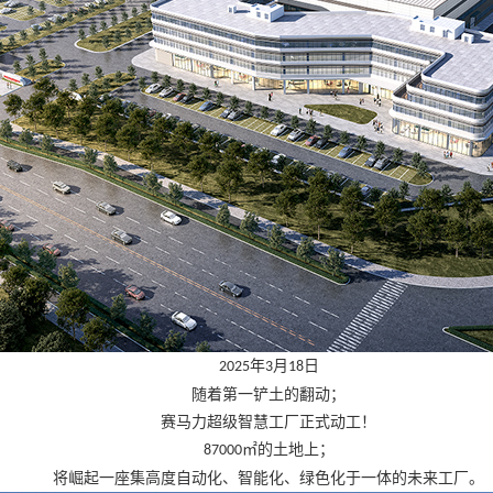
年
月
日
2025
3
18
随着第一铲土的翻动
；
赛马力超级智慧工厂正式动工！
㎡的土地上
；
87000
将崛起一座集高度自动化、智能化、绿色化于一体的未来工厂。