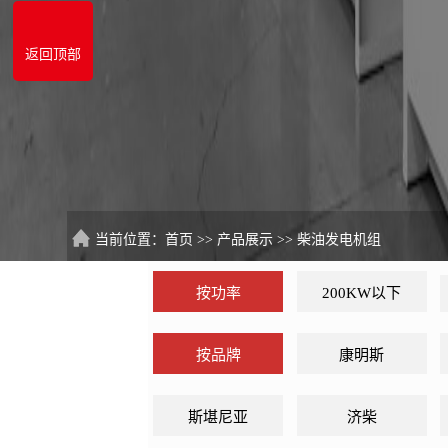
返回顶部
当前位置：
首页
>>
产品展示
>>
柴油发电机组
按功率
200KW以下
按品牌
康明斯
斯堪尼亚
济柴