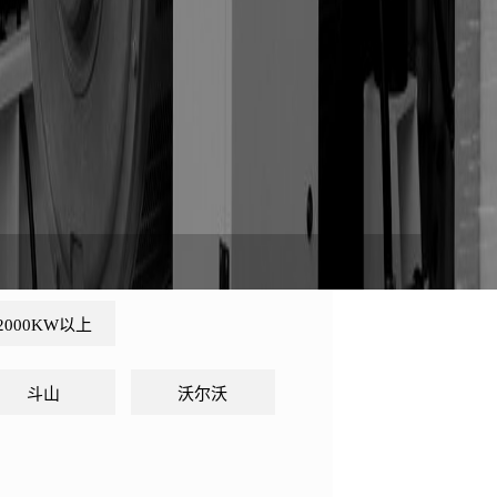
2000KW以上
斗山
沃尔沃