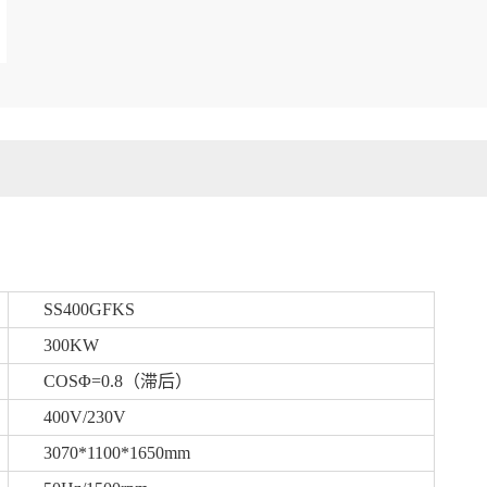
SS400GFKS
300KW
COSΦ=0.8（滞后）
400V/230V
3070*1100*1650mm